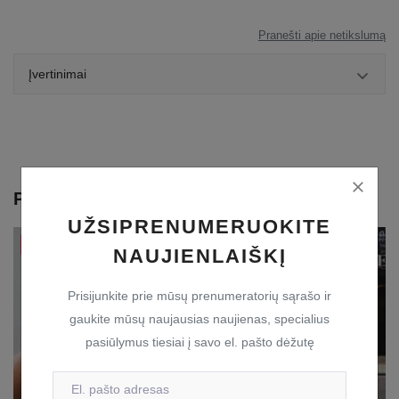
Pranešti apie netikslumą
Įvertinimai
Panašios prekės
UŽSIPRENUMERUOKITE
Išparduota
Išparduota
NAUJIENLAIŠKĮ
Prisijunkite prie mūsų prenumeratorių sąrašo ir
gaukite mūsų naujausias naujienas, specialius
pasiūlymus tiesiai į savo el. pašto dėžutę