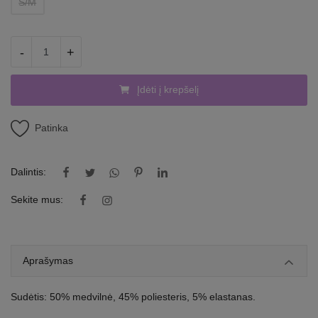
S/M
-
+
Įdėti į krepšelį
Patinka
Dalintis:
Sekite mus:
Aprašymas
Sudėtis: 50% medvilnė, 45% poliesteris, 5% elastanas.