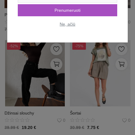
Prenumeruoti
Plaukų gumelės
Džemperis
0
0
Ne, ačiū
7.99
€
3.60
€
25.99
€
8.58
€
-52%
-75%
Džinsai slouchy
Šortai
0
0
39.99
€
19.20
€
30.99
€
7.75
€