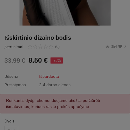
Išskirtinio dizaino bodis
Įvertinimai
(0)
354
0
8.50
€
33.99
€
-75%
Būsena
Išparduota
Pristatymas
2-4 darbo dienos
Renkantis dydį, rekomenduojame atidžiai peržiūrėti
išmatavimus, kuriuos rasite prekės aprašyme.
Dydis