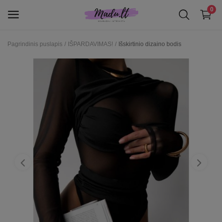
0
Pagrindinis puslapis
IŠPARDAVIMAS!
Išskirtinio dizaino bodis
Moterims
IŠPARDAVIMAS!
Patinka
Kontaktai
INFORMACIJA KLIENTAMS
Prisijungti
Registruotis
EUR (€)