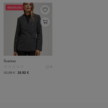
Išparduota
Švarkas
0
42.99
€
18.92
€