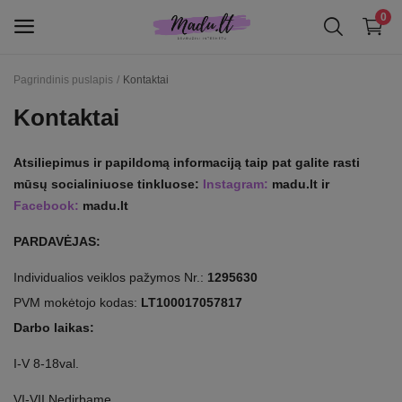
0
Pagrindinis puslapis
Kontaktai
Moterims
Kontaktai
IŠPARDAVIMAS!
Atsiliepimus ir papildomą informaciją taip pat galite rasti
mūsų socialiniuose tinkluose:
Instagram:
madu.lt ir
Patinka
Facebook:
madu.lt
Kontaktai
PARDAVĖJAS:
INFORMACIJA KLIENTAMS
Individualios veiklos pažymos Nr.:
1295630
PVM mokėtojo kodas:
LT100017057817
Prisijungti
Darbo laikas:
Registruotis
I-V 8-18val.
EUR (€)
VI-VII Nedirbame