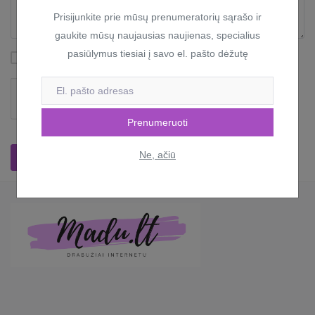
Prisijunkite prie mūsų prenumeratorių sąrašo ir
gaukite mūsų naujausias naujienas, specialius
pasiūlymus tiesiai į savo el. pašto dėžutę
Perskaičiau ir sutinku su
El. parduotuvės taisyklės
Prenumeruoti
Ne, ačiū
Patvirtinti