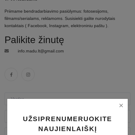
Priimame bendradarbiavimo pasiūlymus: fotosesijoms,
filmams/serialams, reklamoms. Susisiekti galite nurodytais
kontaktais ( Facebook, Instagram, elektroniniu paštu ).
Palikite žinutę
info.madu.lt@gmail.com
UŽSIPRENUMERUOKITE
NAUJIENLAIŠKĮ