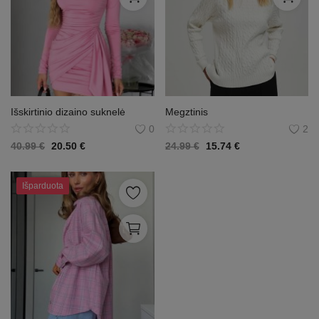
Išskirtinio dizaino suknelė
Megztinis
0
2
40.99
€
20.50
€
24.99
€
15.74
€
Išparduota