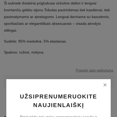
Ši suknelė išsiskiria prigludusia viršutine dalimi ir lengvai
krentančiu gėlėtu sijonu.Tobulas pasirinkimas tiek kasdienai, tiek
pasimatymams ar atostogoms. Lengvai derinama su basutėmis,
sportbačiais ar elegantiškais aksesuarais – visada atrodysi
stilingai.
Sudėtis: 95% medvilnė, 5% elastanas.
Spalvos: rožinė, mėlyna.
Pranešti apie netikslumą
Įvertinimai
UŽSIPRENUMERUOKITE
NAUJIENLAIŠKĮ
Prisijunkite prie mūsų prenumeratorių sąrašo ir