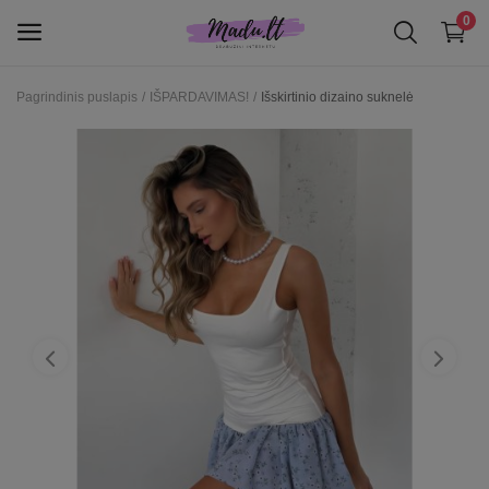
0
Pagrindinis puslapis
IŠPARDAVIMAS!
Išskirtinio dizaino suknelė
Moterims
IŠPARDAVIMAS!
Patinka
Kontaktai
INFORMACIJA KLIENTAMS
Prisijungti
Registruotis
EUR (€)