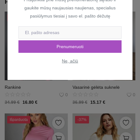
Panašios prekės
gaukite mūsų naujausias naujienas, specialius
pasiūlymus tiesiai į savo el. pašto dėžutę
-52%
Išparduota
Prenumeruoti
Ne, ačiū
Rankinė
Vasarinė gėlėta suknelė
0
0
34.99
€
16.80
€
36.99
€
15.17
€
Išparduota
-37%