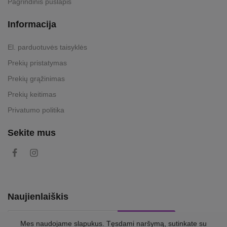
Pagrindinis puslapis
Informacija
El. parduotuvės taisyklės
Prekių pristatymas
Prekių grąžinimas
Prekių keitimas
Privatumo politika
Sekite mus
Naujienlaiškis
Prenumeruoti
Mes naudojame slapukus. Tęsdami naršymą, sutinkate su