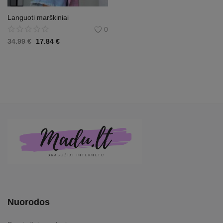
Languoti marškiniai
0
34.99
€
17.84
€
Nuorodos