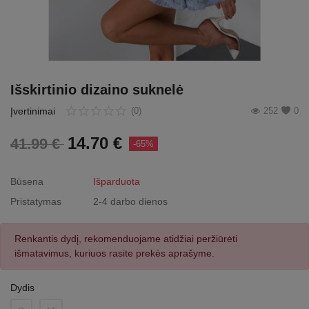
Išskirtinio dizaino suknelė
Įvertinimai
(0)
252
0
14.70
€
41.99
€
-65%
Būsena
Išparduota
Pristatymas
2-4 darbo dienos
Renkantis dydį, rekomenduojame atidžiai peržiūrėti
išmatavimus, kuriuos rasite prekės aprašyme.
Dydis