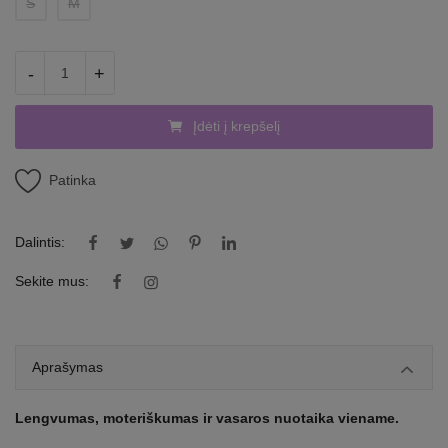
S
M
-
+
Įdėti į krepšelį
Patinka
Dalintis:
Sekite mus:
Aprašymas
Lengvumas, moteriškumas ir vasaros nuotaika viename.